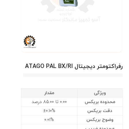
رفراکتومتر دیجیتال ATAGO PAL BX/RI
ویژگی
مقدار
محدوده بریکس
۰.۰۰ تا ۸۵.۰۰ درصد
دقت بریکس
±۰.۱۰%
وضوح بریکس
۰.۰۱%
محدوده ضریب