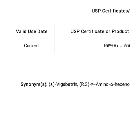
USP Certificates
n
Valid Use Date
USP Certificate or Product
Current
۱۷۱۲۰۰۱
Synonym(s):
(±)-Vigabatrin, (R,S)-۴-Amino-۵-hexenoi