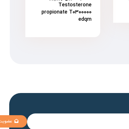
Testosterone
propionate T۰۳۰۰۰۰۰
edqm
عضویت