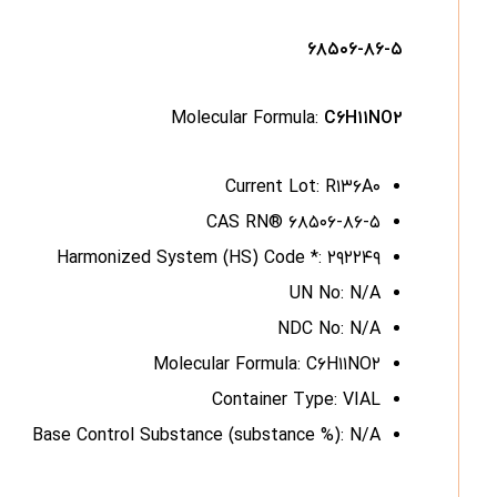
۶۸۵۰۶-۸۶-۵
Molecular Formula:
C۶H۱۱NO۲
Current Lot: R۱۳۶A۰
CAS RN® ۶۸۵۰۶-۸۶-۵
Harmonized System (HS) Code *: ۲۹۲۲۴۹
UN No: N/A
NDC No: N/A
Molecular Formula: C۶H۱۱NO۲
Container Type: VIAL
Base Control Substance (substance %): N/A