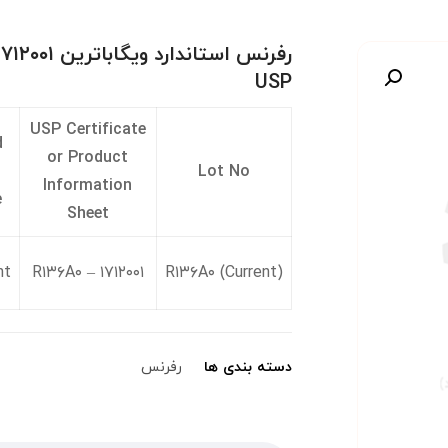
رفرنس استاند
USP
صویر
USP Certificate
d
or Product
Lot No
Information
e
Sheet
nt
۱۷۱۲۰۰۱ – R۱۳۶A۰
R۱۳۶A۰ (Current)
دسته بندی ها
رفرنس