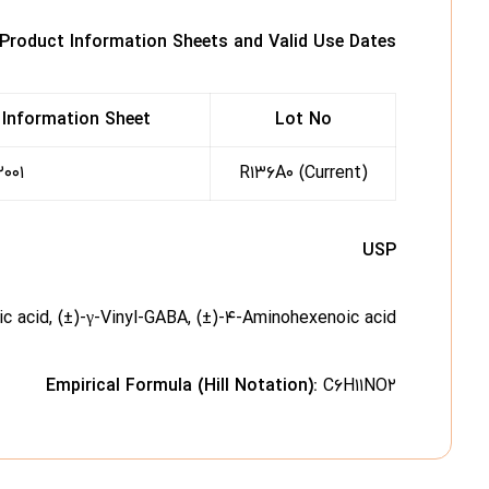
/Product Information Sheets and Valid Use Dates
 Information Sheet
Lot No
 – R۱۳۶A۰
R۱۳۶A۰ (Current)
USP
c acid, (±)-γ-Vinyl-GABA, (±)-۴-Aminohexenoic acid
Empirical Formula (Hill Notation):
C۶H۱۱NO۲