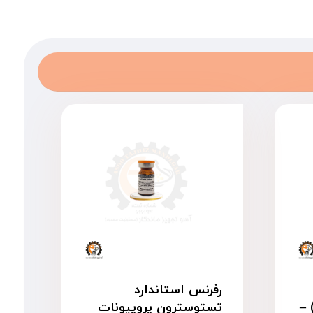
رفرنس استاندارد
یب A سیگما (USP) –
تستوسترون پروپیونات