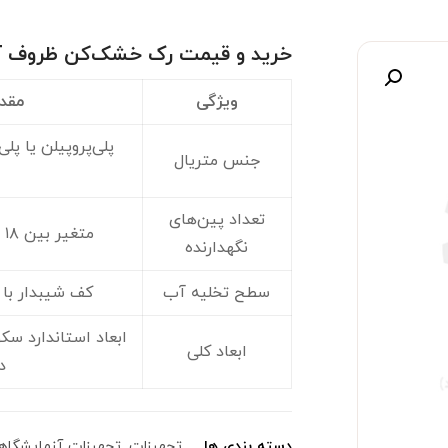
خرید و قیمت رک خشک‌کن ظروف آ
صویر
ویژگی
مقد
پلی‌پروپیلن یا پلی
جنس متریال
تعداد پین‌های
متغیر بین ۱۸ تا ۶۹ پین (بسته به مدل)
نگهدارنده
سطح تخلیه آب
کف شیبدار با
ابعاد استاندارد سک
ابعاد کلی
د
دسته بندی ها
تجهیزات
,
تجهیزات آزمایشگاه