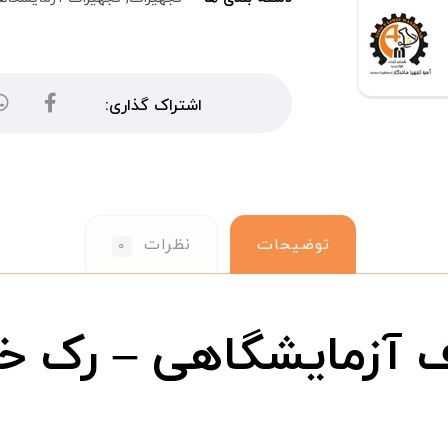
توضیحات
نظرات
۰
آزمایشگاهی – رک خ