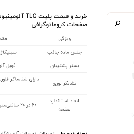
صفحات کروماتوگرافی
صویر
ویژگی
مقد
جنس ماده جاذب
سیلیکاژل ۶۰ (ca Gel ۶۰
بستر پشتیبان
فویل آل
نشانگر نوری
ابعاد استاندارد
۲۰ در ۲۰ سانتی‌متر (قابل برش به ابعاد کوچک‌تر)
صفحه
دسته بندی ها
تجهیزات
,
تجهیزات آزمایشگاه