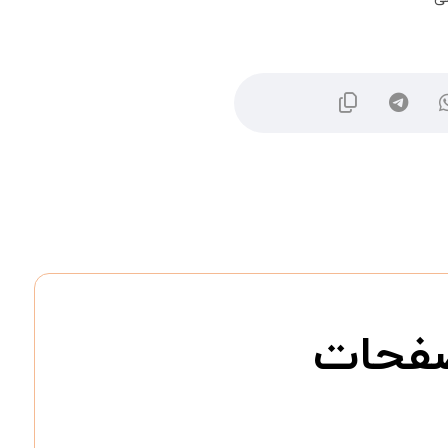
یومی سیلیکاژل ۶۰ – صفحات