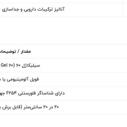
آنالیز ترکیبات دارویی و جداسازی ا
مقدار / توضیحا
سیلیکاژل ۶۰ (Silica Gel ۶۰)
فویل آلومینیومی یا
دارای شناساگر فلورسنتی F۲۵۴ جهت وضوح زیر نور UV
۲۰ در ۲۰ سانتی‌متر (قابل برش به ابعاد کوچک‌تر)