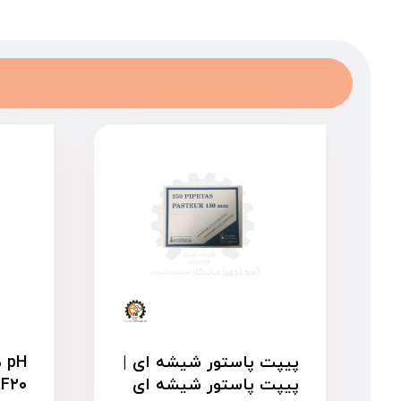
پیپت پاستور شیشه ای |
پیپت پاستور شیشه ای
 F۲۰