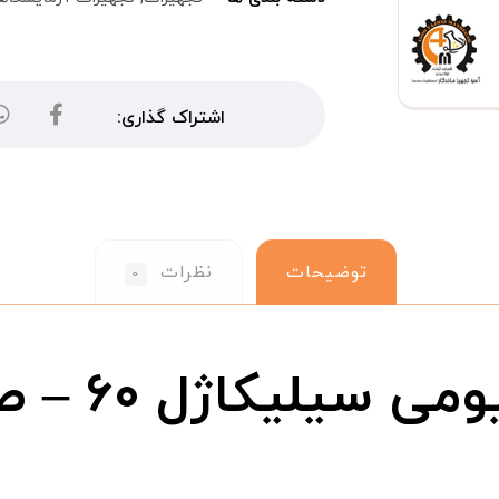
توضیحات
نظرات
۰
پلیت TLC آلومین