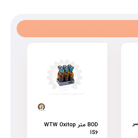
ر
BOD متر WTW Oxitop
IS۶