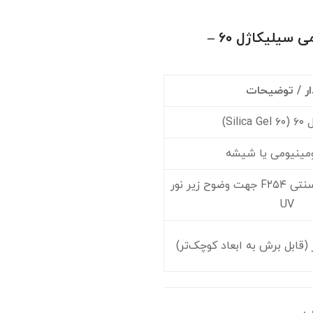
خرید و قیمت پلیت TLC آلومینیومی سیلیکاژل ۶۰ –
ار / توضیحات
Sili)
ومینیومی یا شیشه
دارای شناساگر فلورسنتی F۲۵۴ جهت وضوح زیر نور
UV
ی