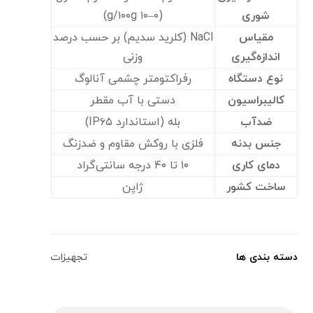
شوری
(۰–۱۰ g/۱۰۰g)
مقیاس
NaCl (کلرید سدیم) بر حسب درصد
اندازه‌گیری
وزنی
نوع دستگاه
رفراکتومتر چشمی آنالوگ
کالیبراسیون
دستی با آب مقطر
ضدآب
بله (استاندارد IP۶۵)
جنس بدنه
فلزی با روکش مقاوم و ضدزنگ
دمای کاری
۱۰ تا ۴۰ درجه سانتی‌گراد
ساخت کشور
ژاپن
دسته بندی ها
تجهیزات