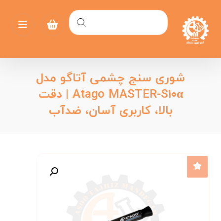
شوری سنج چشمی آتاگو مدل
Atago MASTER-S۱۰α | دقت
بالا، کاربری آسان، ضدآب
بزرگنمایی تصویر