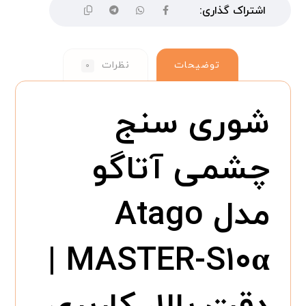
توضیحات
نظرات
۰
شوری سنج
چشمی آتاگو
مدل Atago
MASTER-S۱۰α |