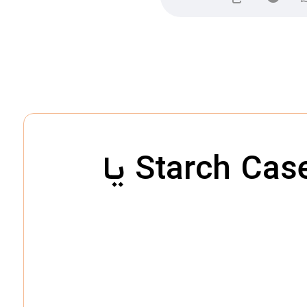
محیط کشت استارچ کازئن آگار Starch Casein Agar یا