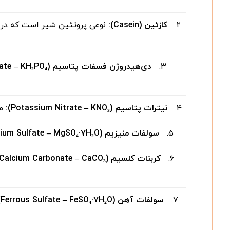
۲.
کازئین
(Casein):
نوعی پروتئین شیر است که در ای
۳.
دی‌هیدروژن فسفات پتاسیم
(Potassium Dihydrogen Phosphate – KH
₄
PO
₂
۴.
نیترات پتاسیم
(Potassium Nitrate – KNO
₃
):
من
۵.
سولفات منیزیم
(Magnesium Sulfate – MgSO
O):
₂
·۷H
₄
۶.
کربنات کلسیم
(Calcium Carbonate – CaCO
₃
۷.
سولفات آهن
(Ferrous Sulfate – FeSO
O):
₂
·۷H
₄