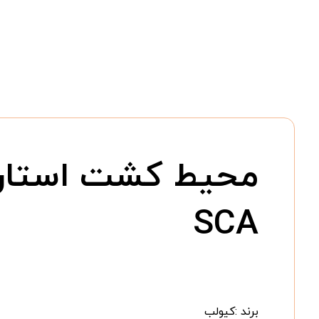
SCA
برند :کیولب