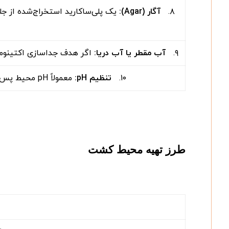
۸.
آگار
(Agar):
یک پلی‌ساکارید استخراج‌شده از جلب
۹.
آب مقطر یا آب دریا
:
اگر هدف جداسازی اکتینومیس
۱۰.
تنظیم
pH:
معمولاً pH محیط پس از ترکیب مواد در حدود ۷.۰ تا ۷.۲ تنظیم می‌شود که برای رشد اکثر گونه‌های اکتینومیست مناسب است.
طرز تهیه محیط کشت