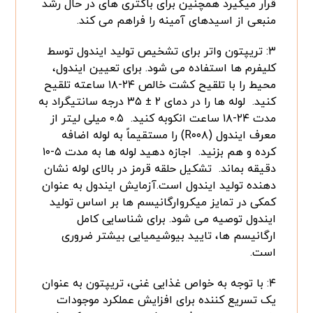
قرار میگیرد همچنین برای باکتری های در حال رشد
منبعی از اسیدهای آمینه را فراهم می کند.
۳: تریپتون واتر برای تشخیص تولید ایندول توسط
کلیفرم ها استفاده می شود. برای تعیین ایندول،
محیط را با تلقیح کشت خالص ۲۴-۱۸ ساعته تلقیح
کنید. لوله ها را در دمای ۲ ± ۳۵ درجه سانتیگراد به
مدت ۲۴-۱۸ ساعت انکوبه کنید. ۰.۵ میلی لیتر از
معرف ایندول (R۰۰۸) را مستقیماً به لوله اضافه
کرده و هم بزنید. اجازه دهید لوله ها به مدت ۵-۱۰
دقیقه بماند. تشکیل حلقه قرمز در بالای لوله نشان
دهنده تولید ایندول است.آزمایش ایندول به عنوان
کمکی در تمایز میکروارگانیسم ها بر اساس تولید
ایندول توصیه می شود. برای شناسایی کامل
ارگانیسم ها، تایید بیوشیمیایی بیشتر ضروری
است.
۴: با توجه به خواص غذایی غنی، تریپتون به عنوان
یک تسریع کننده برای افزایش عملکرد موجودات