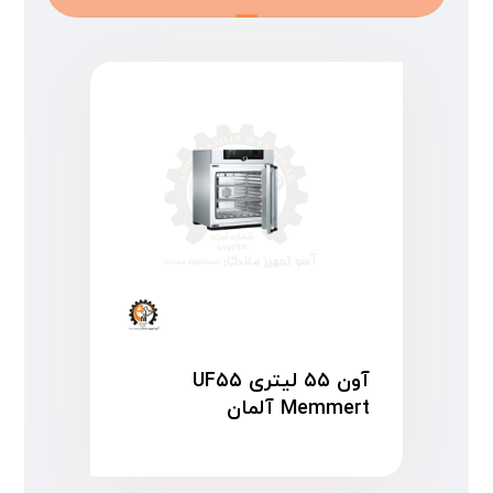
آون ۵۵ لیتری UF۵۵
Memmert آلمان