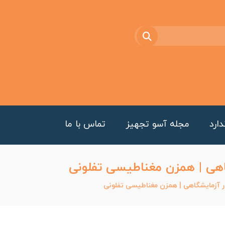
ارد
مجله آسو تجهیز
تماس با ما
هی | همزن مغناطیسی تفلونی
 آزمایشگاهی | همزن مغناطیسی تفلونی