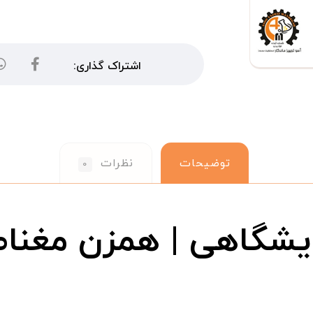
توضیحات
نظرات
۰
یشگاهی | همزن مغنا