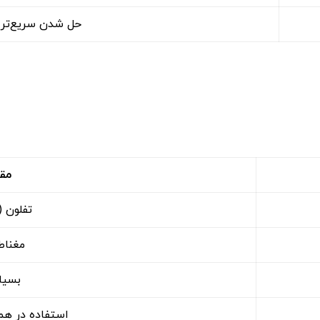
حل شدن سریع‌تر م
مقد
تفلون (PTFE)
مغنا
بسیار
استفاده در ه