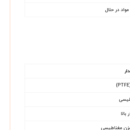
واد در حلال
ار
طیسی
 بالا
مزن مغناطیسی