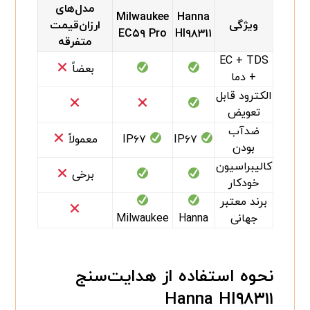
مدل‌های
Milwaukee
Hanna
ویژگی
ارزان‌قیمت
EC۵۹ Pro
HI۹۸۳۱۱
متفرقه
EC + TDS
بعضاً
+ دما
الکترود قابل
تعویض
ضدآب
IP۶۷
IP۶۷
معمولاً
بودن
کالیبراسیون
برخی
خودکار
برند معتبر
جهانی
Hanna
Milwaukee
نحوه استفاده از هدایت‌سنج
Hanna HI۹۸۳۱۱