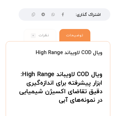
توضیحات
نظرات
۰
ویال COD لاویباند High Range
ویال COD لاویباند High Range:
ابزار پیشرفته برای اندازه‌گیری
دقیق تقاضای اکسیژن شیمیایی
در نمونه‌های آبی