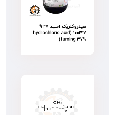
هیدروکلریک اسید ۳۷%
۱۰۰۳۱۷ (hydrochloric acid
fuming ۳۷%)