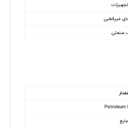
تجهیزات
ای غیرقطبی
 صنعتی
قدار
Petroleum 
مایع