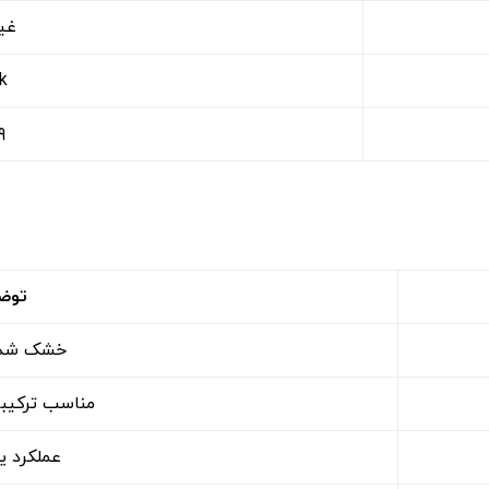
غی
k
۹
توض
خشک شدن
مناسب ترکیب
عملکرد ی