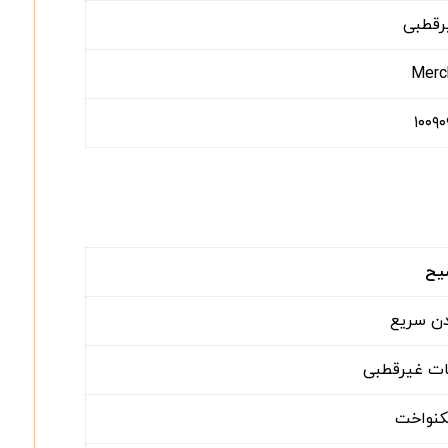
رقطبی
Merc
۱۰۰۹۰
یح
 سریع
ات غیرقطبی
کنواخت