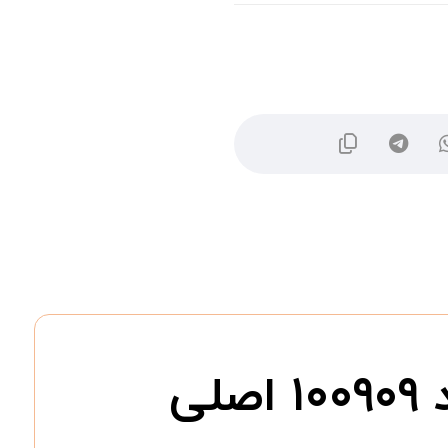
پترولیوم بنزین (Petroleum Benzine) کد ۱۰۰۹۰۹ اصلی