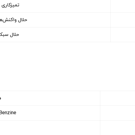
تمیزکاری 
حلال واکنش‌ه
حلال سبک
م
Benzine