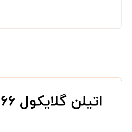
اتیلن گلایکول ۱۰۲۴۶۶ برند مرک | حلال و واسطه شیمیایی