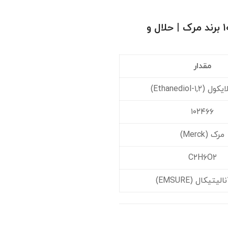
خرید و قیمت اتیلن گلایکول ۱۰۲۴۶۶ برند مرک | حلال و
مقدار
۱,-Ethanediol)
۱۰۲۴۶۶
مرک (Merck)
C۲H۶O۲
یتیکال (EMSURE)