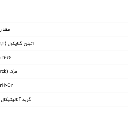
مقدار
اتیلن گلایکول (۱,۲-Ethanediol)
۱۰۲۴۶۶
مرک (Merck)
۲H۶O۲
گرید آنالیتیکال (EMSURE