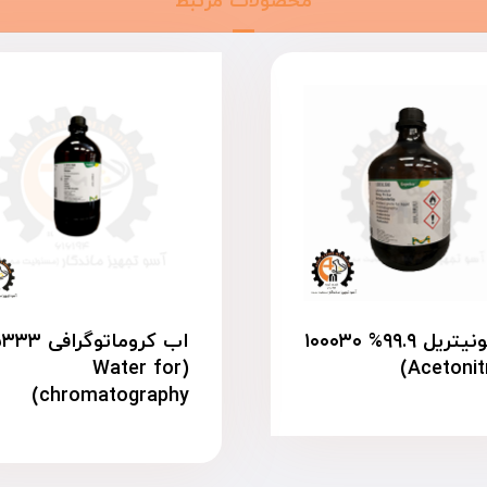
محصولات مرتبط
استونیتریل ۹۹.۹% ۱۰۰۰۳۰
اب کروماتوگرافی
(Water for
chromatography)