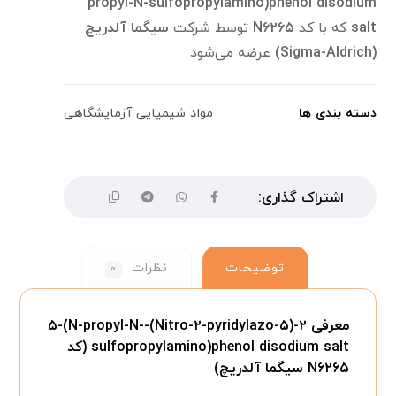
propyl-N-sulfopropylamino)phenol disodium
salt
که با کد
N۶۲۶۵
توسط شرکت
سیگما آلدریچ
(Sigma-Aldrich)
عرضه می‌شود
دسته بندی ها
مواد شیمیایی آزمایشگاهی
توضیحات
نظرات
۰
معرفی ۲-(۵-Nitro-۲-pyridylazo)-۵-(N-propyl-N-
sulfopropylamino)phenol disodium salt (کد
N۶۲۶۵ سیگما آلدریچ)