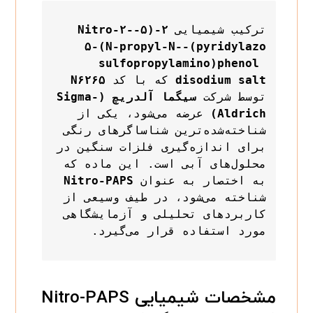
ترکیب شیمیایی 
۲-(۵-Nitro-۲-
pyridylazo)-۵-(N-propyl-N-
sulfopropylamino)phenol 
disodium salt
 که با کد 
N۶۲۶۵
توسط شرکت 
سیگما آلدریچ (Sigma-
Aldrich)
 عرضه می‌شود، یکی از 
شناخته‌شده‌ترین شناساگرهای رنگی 
برای اندازه‌گیری فلزات سنگین در 
محلول‌های آبی است. این ماده که 
به اختصار به عنوان 
Nitro-PAPS
شناخته می‌شود، در طیف وسیعی از 
کاربردهای تحلیلی و آزمایشگاهی 
مشخصات شیمیایی Nitro-PAPS