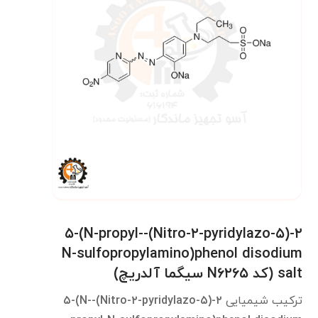
۲-(۵-Nitro-۲-pyridylazo)-۵-(N-propyl-
N-sulfopropylamino)phenol disodium
salt (کد N۶۲۶۵ سیگما آلدریچ)
ترکیب شیمیایی
۲-(۵-Nitro-۲-pyridylazo)-۵-(N-