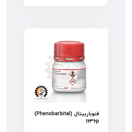
فنوباربیتال (Phenobarbital)
۱۶۳۶p