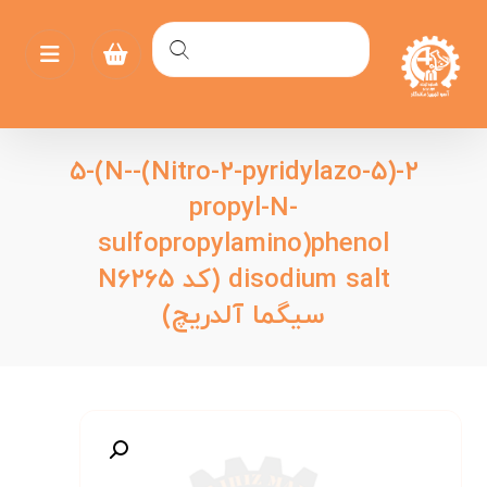
۲-(۵-Nitro-۲-pyridylazo)-۵-(N-
propyl-N-
sulfopropylamino)phenol
disodium salt (کد N۶۲۶۵
سیگما آلدریچ)
بزرگنمایی تصویر