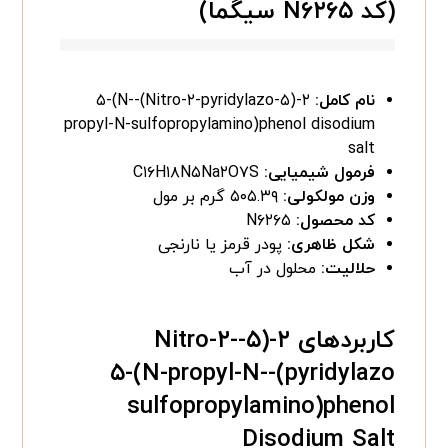
(کد N۶۲۶۵ سیگما)
نام کامل:
۲-(۵-Nitro-۲-pyridylazo)-۵-(N-
propyl-N-sulfopropylamino)phenol disodium
salt
فرمول شیمیایی:
C۱۶H۱۸N۵Na۲O۷S
وزن مولکولی:
۵۰۵.۳۹ گرم بر مول
کد محصول:
N۶۲۶۵
شکل ظاهری:
پودر قرمز یا نارنجی
حلالیت:
محلول در آب
کاربردهای ۲-(۵-Nitro-۲-
pyridylazo)-۵-(N-propyl-N-
sulfopropylamino)phenol
Disodium Salt