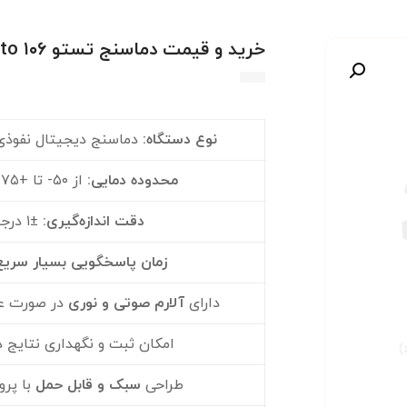
خرید و قیمت دماسنج تستو Testo ۱۰۶
صویر
نوع دستگاه
:
دماسنج دیجیتال نفوذی (od Thermometer
محدوده دمایی
:
از ‎-۵۰ تا +۲۷۵ درجه سانتی‌گراد
دقت اندازه‌گیری
:
±۱ درجه سانتی‌گراد
زمان پاسخگویی بسیار سریع
دارای
آلارم صوتی و نوری
در صورت عبو
امکان ثبت و نگهداری نتایج 
طراحی
سبک و قابل حمل
با پرو