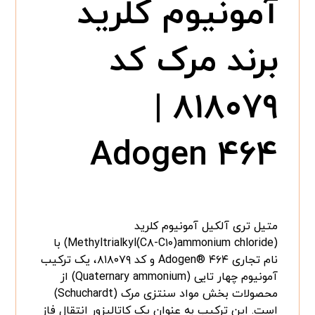
آمونیوم کلرید
برند مرک کد
۸۱۸۰۷۹ |
Adogen ۴۶۴
متیل تری آلکیل آمونیوم کلرید
(Methyltrialkyl(C۸-C۱۰)ammonium chloride) با
نام تجاری Adogen® ۴۶۴ و کد ۸۱۸۰۷۹، یک ترکیب
آمونیوم چهار تایی (Quaternary ammonium) از
محصولات بخش مواد سنتزی مرک (Schuchardt)
است. این ترکیب به عنوان یک کاتالیزور انتقال فاز