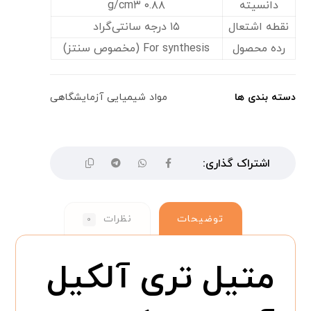
دانسیته
۰.۸۸ g/cm۳
نقطه اشتعال
۱۵ درجه سانتی‌گراد
رده محصول
For synthesis (مخصوص سنتز)
دسته بندی ها
مواد شیمیایی آزمایشگاهی
توضیحات
نظرات
۰
متیل تری آلکیل