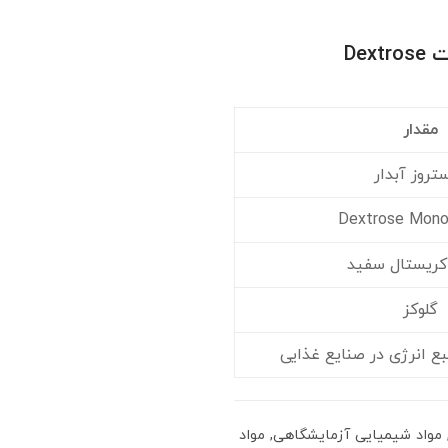
خرید و قیمت دکستروز آبدار | قیمت Dextrose
مقدار
تروز آبدار
Dextrose Mono
 کریستال سفید
گلوکز
بع انرژی در صنایع غذایی
مواد شیمیایی آزمایشگاهی
,
مواد