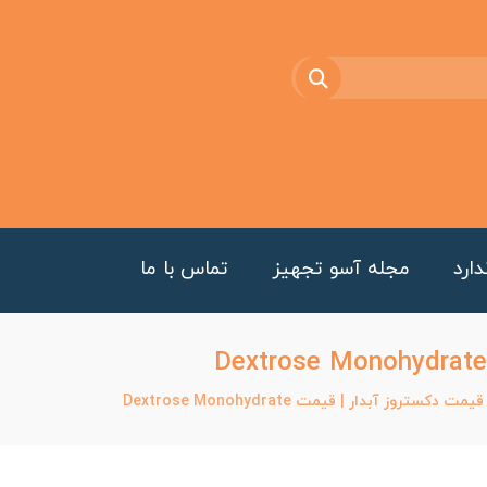
ارد
مجله آسو تجهیز
تماس با ما
ت دکستروز آبدار | قیمت Dextrose Monohydrate