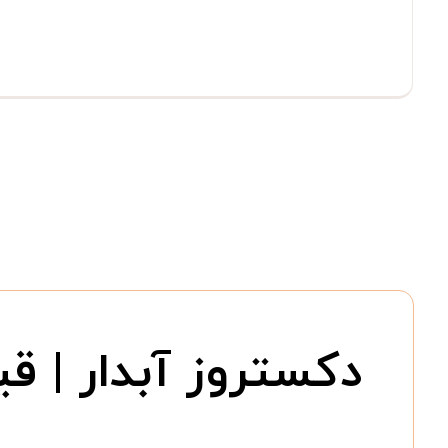
دکستروز آبدار | قیمت  Monohydrate