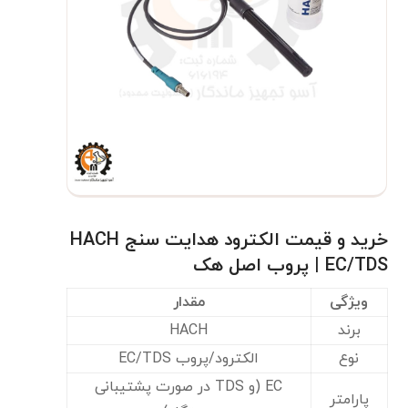
خرید و قیمت الکترود هدایت سنج HACH
EC/TDS | پروب اصل هک
ویژگی
مقدار
برند
HACH
نوع
الکترود/پروب EC/TDS
EC (و TDS در صورت پشتیبانی
پارامتر