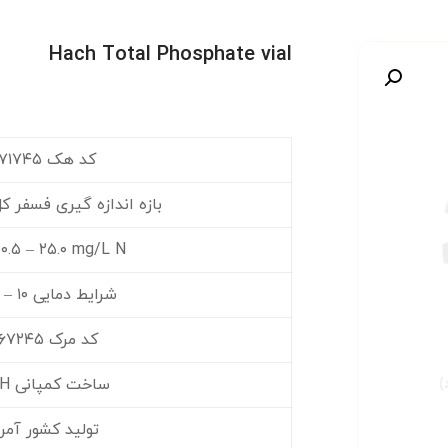
Hach Total Phosphate vial
صویر
کد هک ۲۶۷۱۷۴۵
بازه اندازه گیری فسفر کل ۱-۱۰۰ l
۰.۵ – ۲۵.۰ mg/L N
شرایط دمایی ۱۰ – ۲۵ °C
کد مرک ۲۷۶۷۲۴۵
ساخت کمپانی HACH
تولید کشور آمر