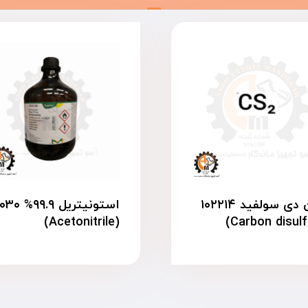
کربن دی سولفید ۱۰۲۲۱۴
استونیتریل .۹
(Acetonitrile)