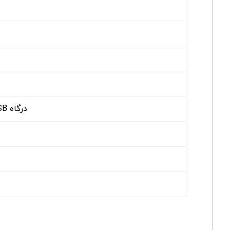
درگاه USB جهت انتقال اطلاعات به کامپیوتر از طریق اپلیکیشن Multilab Importer