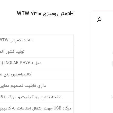
pHمتر رومیزی WTW ۷۳۱۰
صویر
ساخت کمپانی WTW و ت و
تولید کشور آلم
مدل WTW (Xylem) INOLAB PH۷۳۱۰
کالیبراسیون پنج ن
دارای قابلیت تصحیح دمایی ات
صفحه نمایش با کیفیت و بزرگ با قاب