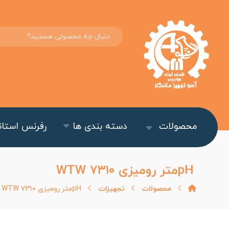
محصولات
دسته بندی ها
رفرنس استاند
pHمتر رومیزی WTW ۷۳۱۰
محصولات
تجهیزات
pHمتر رومیزی WTW ۷۳۱۰