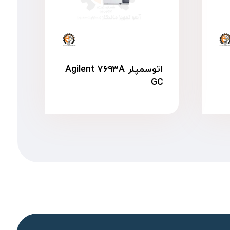
اتوسمپلر Agilent ۷۶۹۳A
GC