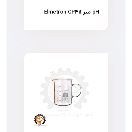
pH متر Elmetron CP۴۱۱