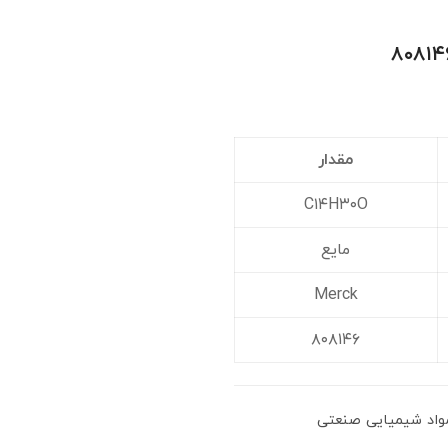
مقدار
C۱۴H۳۰O
مایع
Merck
۸۰۸۱۴۶
واد شیمیایی صنعتی