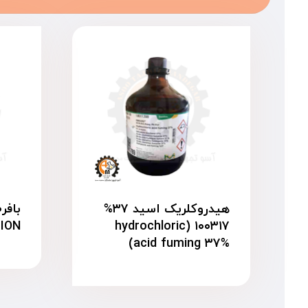
هیدروکلریک اسید ۳۷%
ION)
۱۰۰۳۱۷ (hydrochloric
acid fuming ۳۷%)