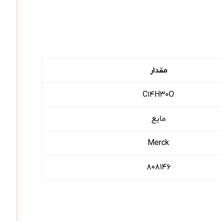
مقدار
C۱۴H۳۰O
مایع
Merck
۸۰۸۱۴۶