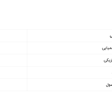
ی
میایی
زیکی
ول