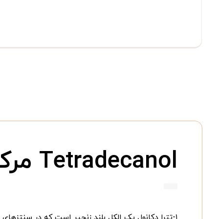
Tetradecanol مرک ۸۰۸۱۴۶
۱-تترا دکانول یک الکل بلند زنجیر است که در سنتزهای شیمیایی، تولید سورفکتانت‌ها و تحقیقات صنعتی کاربرد دارد.