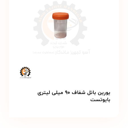
یورین باتل شفاف ۹۰ میلی لیتری
بایوتست