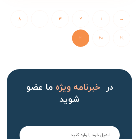
۱۸
…
۳
۲
۱
→
۲۱
۲۰
۱۹
در
خبرنامه ویژه
ما عضو
شوید